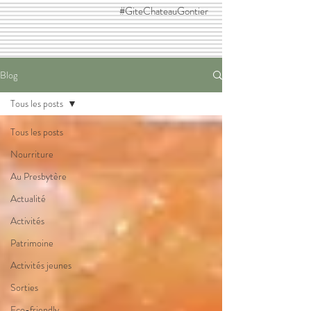
#GiteChateauGontier
Blog
Tous les posts
Tous les posts
Nourriture
Au Presbytère
Actualité
Activités
Patrimoine
Activités jeunes
Sorties
Eco-friendly