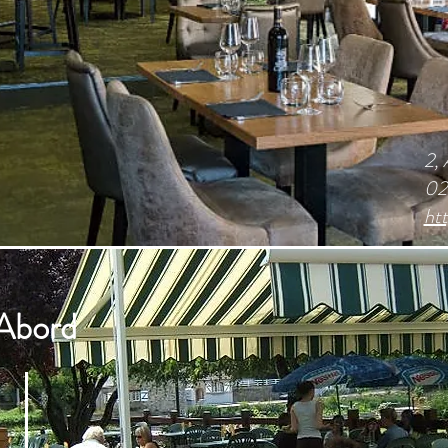
2,
02
htt
'Abord