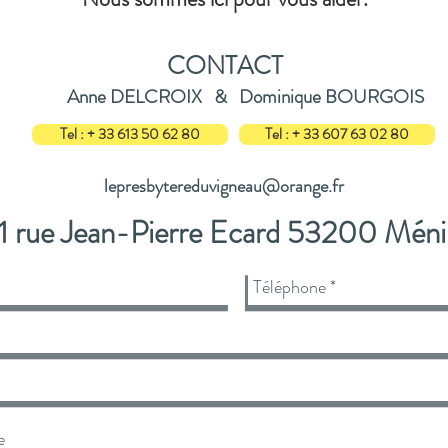
CONTACT
Anne DELCROIX & Dominique BOURGOIS
Tel : + 33 613 50 62 80
Tel : + 33 607 63 02 80
lepresbytereduvigneau@orange.fr
1 rue Jean-Pierre Ecard 53200 Méni