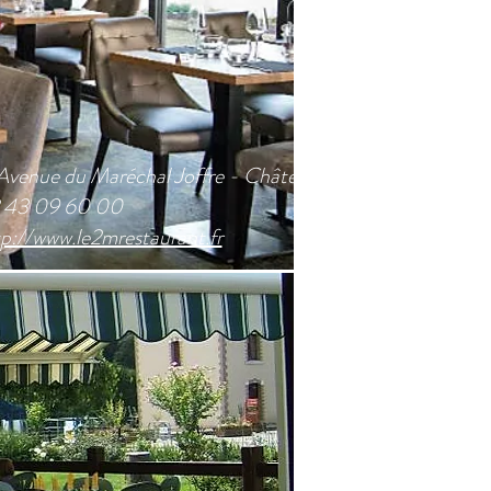
 Avenue du Maréchal Joffre - Château-Gontier
 43 09 60 00
p://www.le2mrestaurant.fr