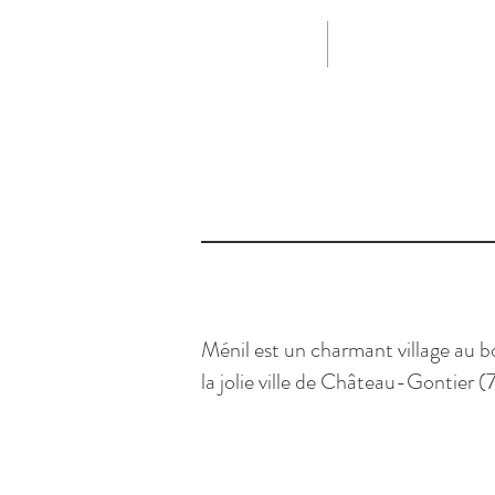
ACCUEIL
TARIFS & DISPONIB
Ménil est un charmant village au bo
la jolie ville de Château-Gontier (