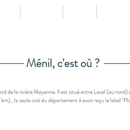
ILITÉS
SE DÉTENDRE
MANGER
DÉCOUVRIR
Ménil, c'est où ?
rd de la rivière Mayenne. Il est situé entre Laval (au nord)
7 km) , la seule cité du département à avoir reçu le label "P