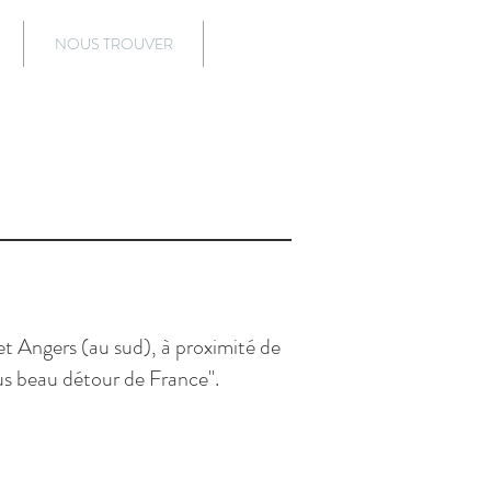
NOUS TROUVER
Blog
 et Angers (au sud), à proximité de
lus beau détour de France".