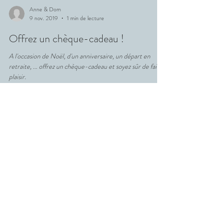
Anne & Dom
9 nov. 2019
1 min de lecture
Offrez un chèque-cadeau !
A l'occasion de Noël, d'un anniversaire, un départ en
retraite, ... offrez un chèque-cadeau et soyez sûr de faire
plaisir.
Nos tarifs et nos disponibilités
sont affichés en temps réel dans
notre calendrier.
Si vous avez des questions ou