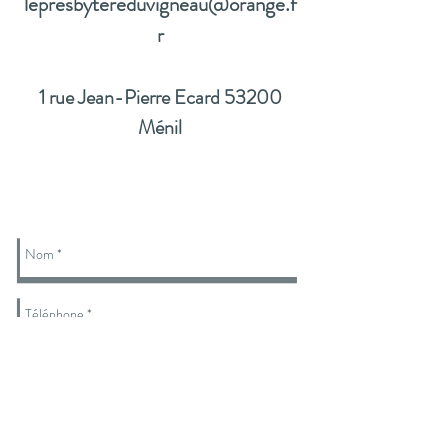
lepresbytereduvigneau@orange.f
r
1 rue Jean-Pierre Ecard 53200
Ménil